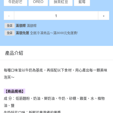
牛奶好芒
OREO
抹茶紅豆
藍莓
-
+
滿額贈
滿額贈
全店
滿額免運
全館冷凍商品～滿3000元免運費!
全店
產品介紹
每種口味皆以牛奶為基底，再搭配以下食材，用心產出每一顆美味
泡芙～
【商品規格】
成 分：低筋麵粉、奶油、鮮奶油、牛奶、砂糖、雞蛋、水、植物
油、鹽
牛奶好芒口味：新鮮芒果熬煮的果醬