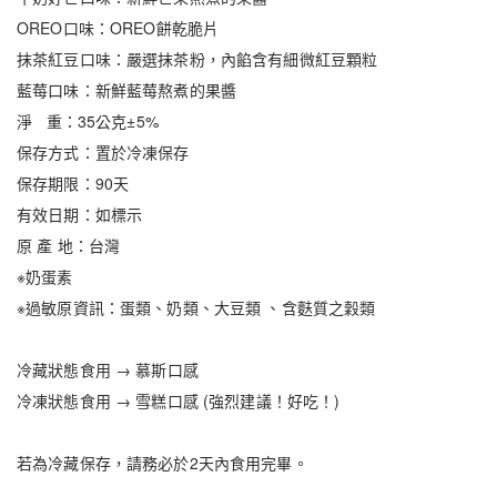
OREO口味：OREO餅乾脆片
抹茶紅豆口味：嚴選抹茶粉，內餡含有細微紅豆顆粒
藍莓口味：新鮮藍莓熬煮的果醬
淨 重：35公克±5%
保存方式：置於冷凍保存
保存期限：90天
有效日期：如標示
原 產 地：台灣
※奶蛋素
※過敏原資訊：蛋類、奶類、大豆類 、含麩質之穀類
冷藏狀態食用 → 慕斯口感
冷凍狀態食用 → 雪糕口感 (強烈建議！好吃！)
若為冷藏保存，請務必於2天內食用完畢。