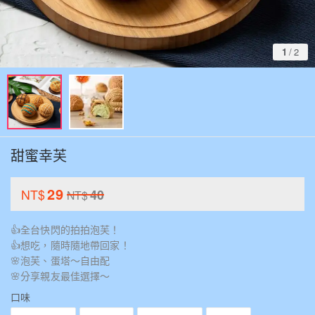
1
/
2
甜蜜幸芙
29
NT$
40
NT$
👍全台快閃的拍拍泡芙！
👍想吃，隨時隨地帶回家！
🌸泡芙、蛋塔～自由配
🌸分享親友最佳選擇～
口味