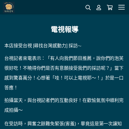
電視報導
～
本店接受台視
[
尋找台灣感動力
]
採訪
台視記者來電表示：「有人向我們節目推薦，說你們的泡芙
很好吃！不曉得你們是否有意願接受我們的採訪呢？」當下
感到驚喜萬分！心想著「哇！可以上電視耶～！」於是一口
答應！
拍攝當天，與台視記者們的互動良好！在歡愉氣氛中順利完
成拍攝～
在受訪時，興奮之餘難免緊張
(
害羞
)
，畢竟這是第一次讓知