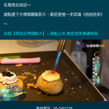
名電視台採訪～
請點選下方標題觀看影片，歡迎更進一步認識《拍拍泡芙》
～
台視【尋找台灣感動力】～甜點人
生
創意泡芙傳遞
幸
福
聯絡電話：05-5263728