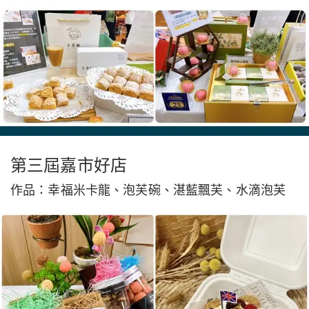
第三屆嘉市好店
作品：幸福米卡龍、泡芙碗、湛藍飄芙、水滴泡芙