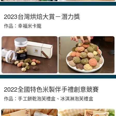
2023台灣烘焙大賞－潛力獎
作品：幸福米卡龍
2022全國特色米製伴手禮創意競賽
作品：手工餅乾泡芙禮盒、冰淇淋泡芙禮盒